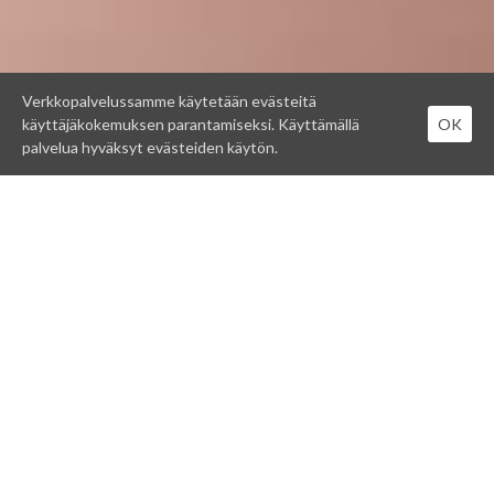
Verkkopalvelussamme käytetään evästeitä
käyttäjäkokemuksen parantamiseksi. Käyttämällä
OK
palvelua hyväksyt evästeiden käytön.
PARTURI-KAMPAAMO
Peruspalveluiden, kuten leikkausten, värjäysten ja
hiushoitojen lisäksi, hiusmuotoilijamme Katja, Noora, Noora
A , Memmi, Immu ja Tiina tekevät pitkällä kokemuksella
hää- ja juhlakampaukset, magot ja teippipidennykset.